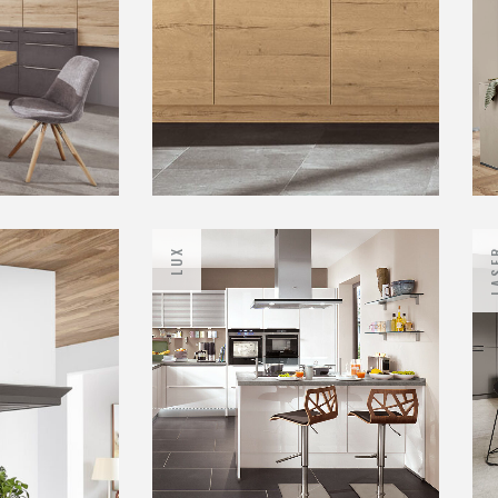
LUX
LAS
Pura
Cuisines contemporaines