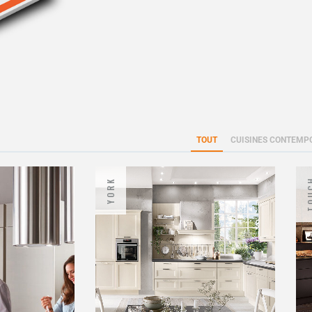
TOUT
CUISINES CONTEMP
YORK
TOU
Natura
Cuisines contemporaines