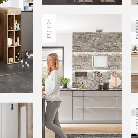
Nordic
Cuisines traditionnelles
FASHION
CASC
Flash
Cuisines contemporaines
CAST