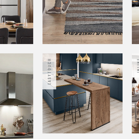
EASYTOUCH
INL
Chalet
Cuisines traditionnelles
Credo