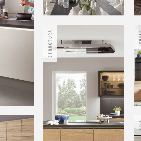
Inox
Cuisines contemporaines
STRUCTURA
SPE
Sylt
Cuisines traditionnelles
RI