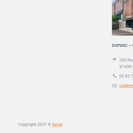
DUPARC – 
200 Ru
97438 
02 62 7
cuisin
Copyright 2021 ©
Seyes