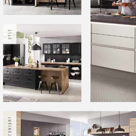
SYLT
STONEART